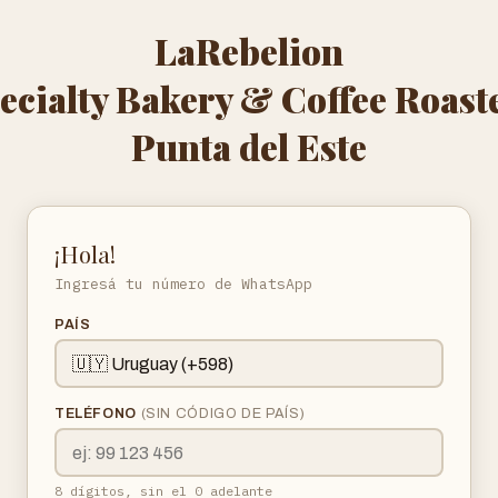
LaRebelion
ecialty Bakery & Coffee Roast
Punta del Este
¡Hola!
Ingresá tu número de WhatsApp
PAÍS
TELÉFONO
(SIN CÓDIGO DE PAÍS)
8 dígitos, sin el 0 adelante