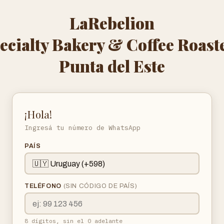
LaRebelion
ecialty Bakery & Coffee Roast
Punta del Este
¡Hola!
Ingresá tu número de WhatsApp
PAÍS
TELÉFONO
(SIN CÓDIGO DE PAÍS)
8 dígitos, sin el 0 adelante